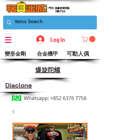
Log In
可動人偶
變形金剛
合金機甲
​爆旋陀螺
Diaclone
Whatsapp:
+852 6376 7756