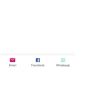
地址︰
油麻地彌敦道534-538
現時點
商場2樓275A
Address:
275A, 2/F, Ins Point
Mall,Nathan Road 534-538,
Yau Ma Tei, Hong Kong.
Facebook:
Email
Facebook
Whatsapp
www.facebook.com/toyercityhk
Whatsapp:
6376 7756