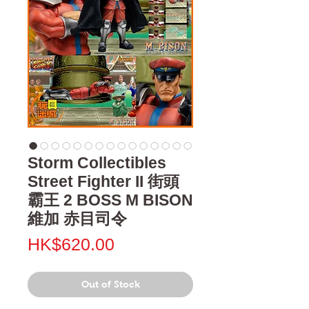
Storm Collectibles
Street Fighter II 街頭
霸王 2 BOSS M BISON
維加 赤目司令
Price
HK$620.00
Out of Stock