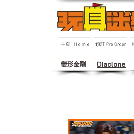
主頁 . H o m e
預訂 Pre Order
變形金剛
Diaclone