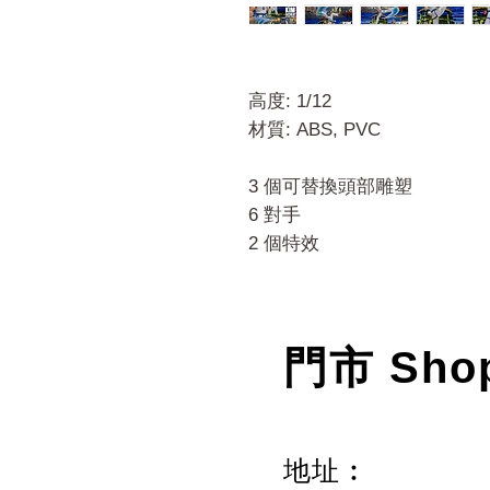
高度: 1/12
材質: ABS, PVC
3 個可替換頭部雕塑
6 對手
2 個特效
門市 Sho
地址︰