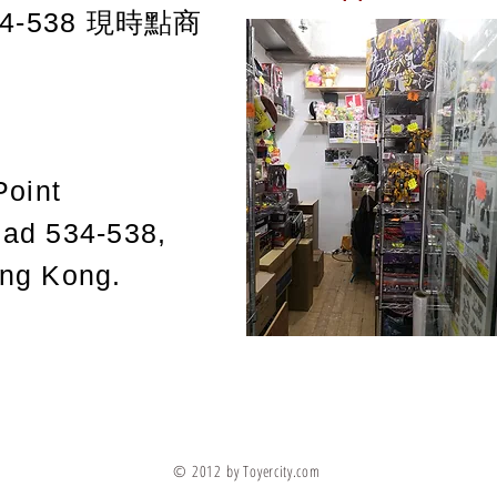
-538
現時點商
Point
oad 534-538,
ong Kong.
© 2012 by Toyercity.com