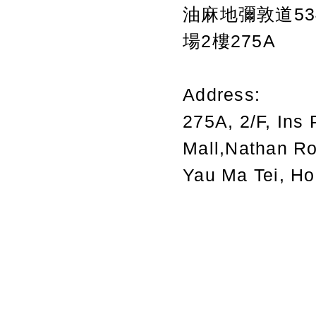
油麻地彌敦道534
場2樓275A
Address:
275A, 2/F, Ins 
Mall,Nathan R
Yau Ma Tei, H