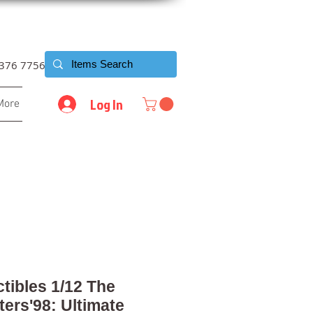
6376 7756
Log In
More
tibles 1/12 The
ters'98: Ultimate