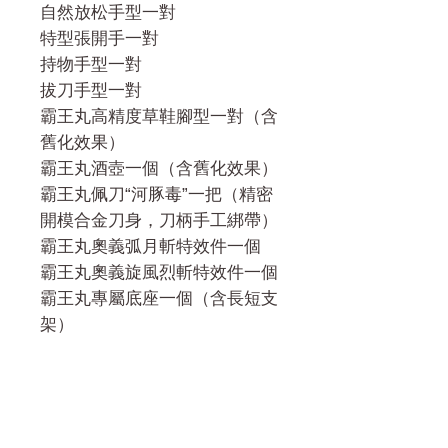
自然放松手型一對
特型張開手一對
持物手型一對
拔刀手型一對
霸王丸高精度草鞋腳型一對（含
舊化效果）
霸王丸酒壺一個（含舊化效果）
霸王丸佩刀“河豚毒”一把（精密
開模合金刀身，刀柄手工綁帶）
霸王丸奧義弧月斬特效件一個
霸王丸奧義旋風烈斬特效件一個
霸王丸專屬底座一個（含長短支
架）
門市 Shop