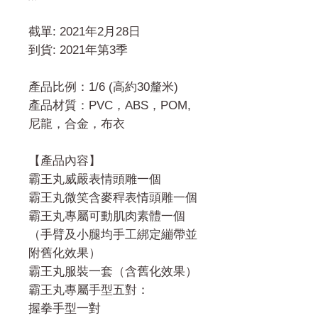
截單: 2021年2月28日
到貨: 2021年第3季
產品比例：1/6 (高約30釐米)
產品材質：PVC，ABS，POM,
尼龍，合金，布衣
【產品內容】
霸王丸威嚴表情頭雕一個
霸王丸微笑含麥稈表情頭雕一個
霸王丸專屬可動肌肉素體一個
（手臂及小腿均手工綁定繃帶並
附舊化效果）
霸王丸服裝一套（含舊化效果）
霸王丸專屬手型五對：
握拳手型一對