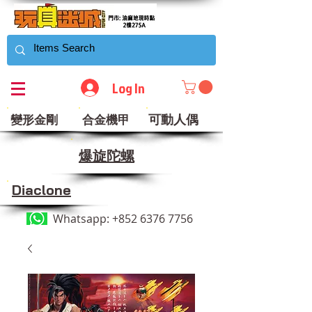
Log In
可動人偶
變形金剛
合金機甲
​爆旋陀螺
Diaclone
Whatsapp:
+852 6376 7756