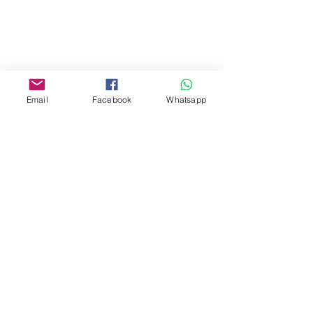
地址︰
油麻地彌敦道534-538
現時點
商場2樓275A
Address:
Email
Facebook
Whatsapp
275A, 2/F, Ins Point
Mall,Nathan Road 534-538,
Yau Ma Tei, Hong Kong.
Facebook:
www.facebook.com/toyercityhk
Whatsapp:
6376 7756