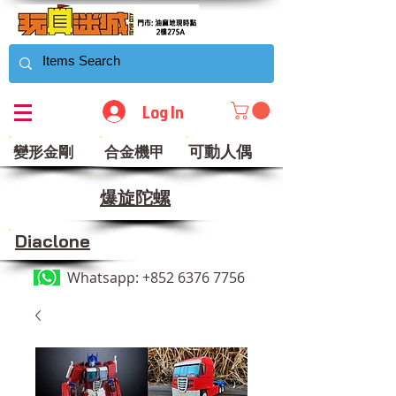
Log In
可動人偶
變形金剛
合金機甲
​爆旋陀螺
Diaclone
Whatsapp:
+852 6376 7756