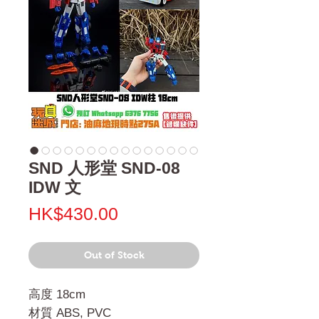
SND 人形堂 SND-08
IDW 文
Price
HK$430.00
Out of Stock
高度 18cm
材質 ABS, PVC