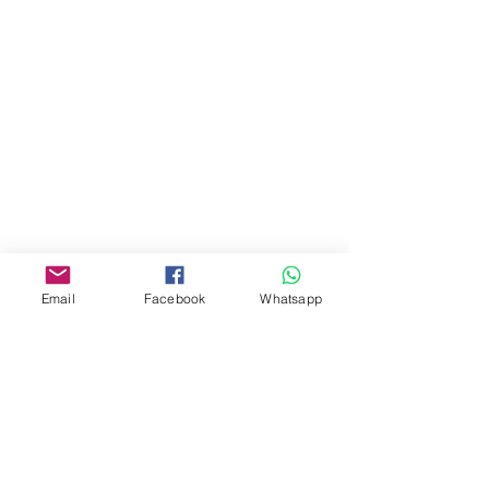
地址︰
油麻地彌敦道534-538
現時點
商場2樓275A
Address:
275A, 2/F, Ins Point
Mall,Nathan Road 534-538,
Yau Ma Tei, Hong Kong.
Facebook:
Email
Facebook
Whatsapp
www.facebook.com/toyercityhk
Whatsapp:
6376 7756