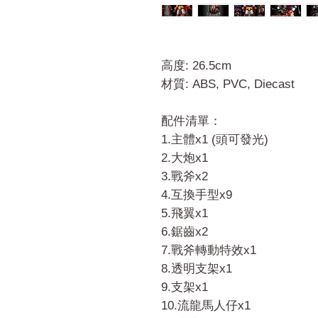
高度: 26.5cm
材質: ABS, PVC, Diecast
配件清單：
1.主體x1 (頭可發光)
2.大炮x1
3.戰斧x2
4.互換手型x9
5.飛翼x1
6.鋸齒x2
7.戰斧轉動特效x1
8.透明支架x1
9.支架x1
10.流龍馬人仔x1