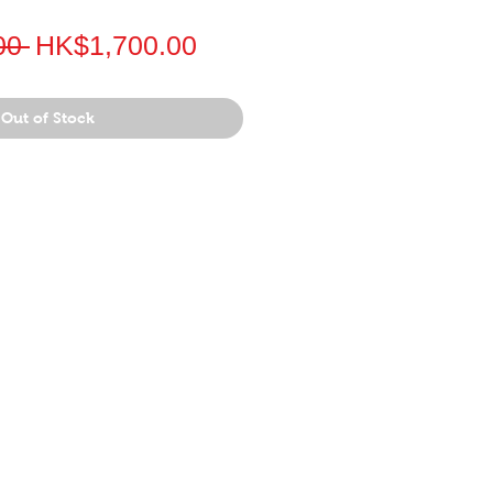
Regular
Sale
00 
HK$1,700.00
Price
Price
Out of Stock