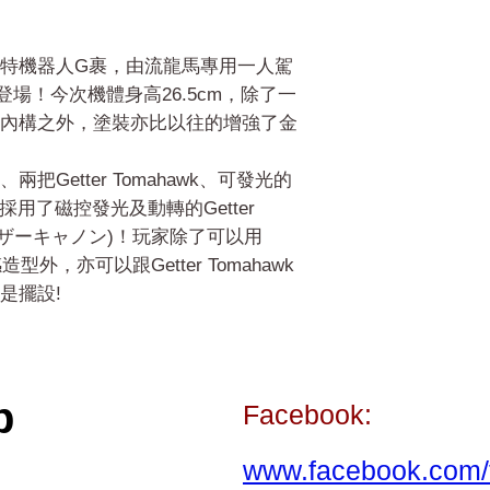
特機器人G裹，由流龍馬專用一人駕
正霸氣登場！今次機體身高26.5cm，除了一
內構之外，塗裝亦比以往的增強了金
Getter Tomahawk、可發光的
是採用了磁控發光及動轉的Getter
ターレーザーキャノン)！玩家除了可以用
感造型外，亦可以跟Getter Tomahawk
是擺設!
p
Facebook:
www.facebook.com/t