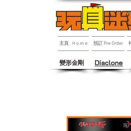
主頁 . H o m e
預訂 Pre Order
變形金剛
Diaclone