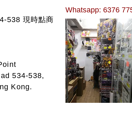
Whatsapp: 6376 77
-538
現時點商
Point
oad 534-538,
ong Kong.