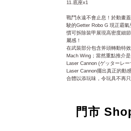
11.底座x1
戰鬥永遠不會止息！於動畫蓋
駛的Getter Robo G 現
慣可拆除裝甲展現高密度細節
屬感！
在武裝部分包含斧頭轉動特效、兩把
Mach Wing；當然重點推介
Laser Cannon (ゲッ
Laser Cannon擺出真正的動
合體以添玩味，令玩具不再只
門市 Sho