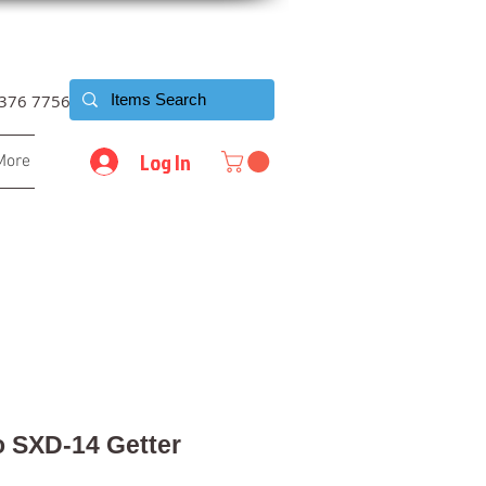
6376 7756
Log In
More
o SXD-14 Getter