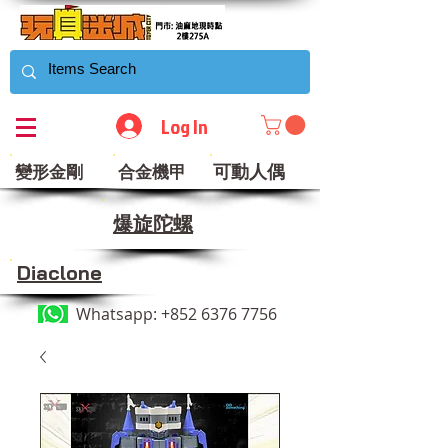
Log In
可動人偶
變形金剛
合金機甲
​爆旋陀螺
Diaclone
Whatsapp:
+852 6376 7756