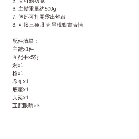
5. 高可動功能
6. 主體重量約500g
7. 胸部可打開露出炮台
8. 可換三種眼睛 呈現動畫表情
配件清單：
主體x1件
互配手x5對
劍x1
槍x1
希布x1
底座x1
支架x1
互配眼睛×3
門市 Shop