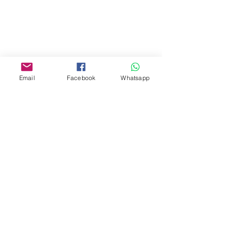
地址︰
油麻地彌敦道534-538
現時點
商場2樓275A
Address:
Email
Facebook
Whatsapp
275A, 2/F, Ins Point
Mall,Nathan Road 534-538,
Yau Ma Tei, Hong Kong.
Facebook:
www.facebook.com/toyercityhk
Whatsapp:
6376 7756