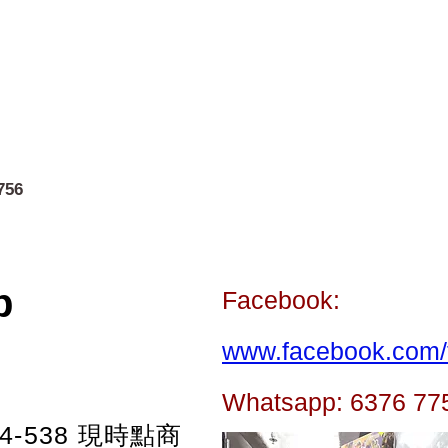
756
p
Facebook:
www.facebook.com/t
Whatsapp: 6376 77
-538
現時點商