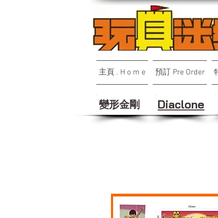
主頁 . H o m e
預訂 Pre Order
變形金剛
Diaclone