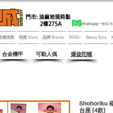
Whatsapp: +852 
特價清貨
現貨 Stock
品牌 Brands
POSE+
Takara Tomy
合金機甲
可動人偶
​爆旋陀螺
Shohorik
台座 [4款]