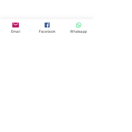
Facebook:
www.facebook.com/toyercityhk
Email
Facebook
Whatsapp
Whatsapp:
6376 7756