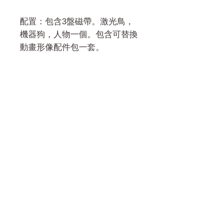
配置：包含3盤磁帶。激光鳥，
機器狗，人物一個。包含可替換
動畫形像配件包一套。
門市 Shop
地址︰
油麻地彌敦道534-538
現時點
商場2樓275A
Address:
275A, 2/F, Ins Point
Mall,Nathan Road 534-538,
Yau Ma Tei, Hong Kong.