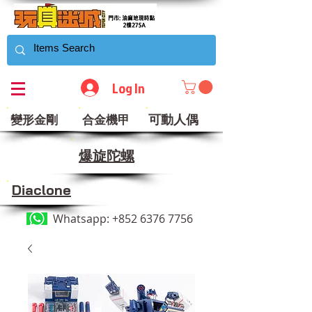
Log In
可動人偶
變形金剛
合金機甲
​爆旋陀螺
Diaclone
Whatsapp:
+852 6376 7756