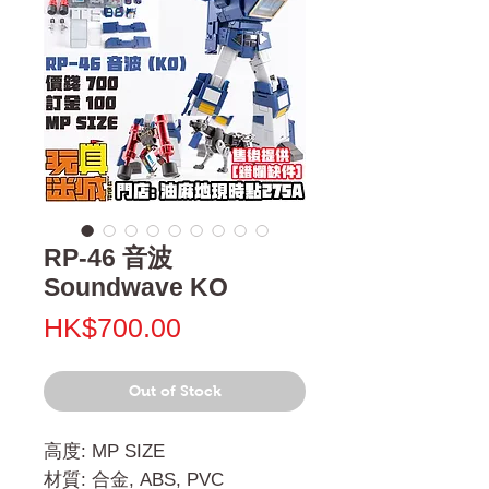
RP-46 音波
Soundwave KO
Price
HK$700.00
Out of Stock
高度: MP SIZE
材質: 合金, ABS, PVC