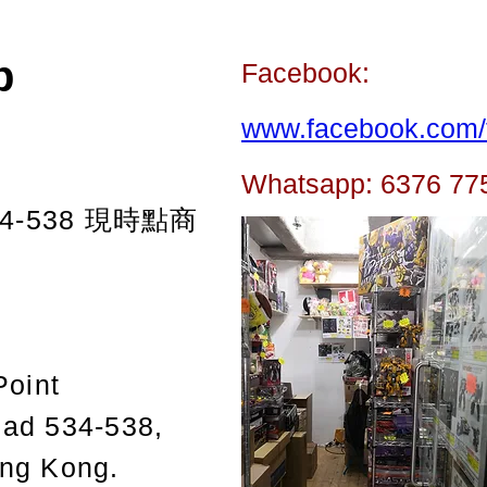
p
Facebook:
www.facebook.com/t
Whatsapp: 6376 77
-538
現時點商
Point
oad 534-538,
ong Kong.