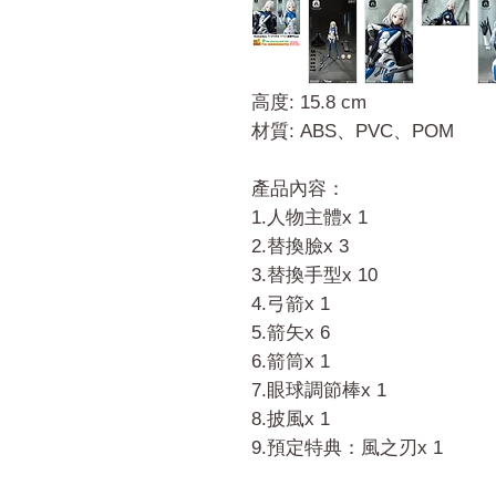
高度: 15.8 cm
材質: ABS、PVC、POM
產品內容：
1.人物主體x 1
2.替換臉x 3
3.替換手型x 10
4.弓箭x 1
5.箭矢x 6
6.箭筒x 1
7.眼球調節棒x 1
8.披風x 1
9.預定特典：風之刃x 1