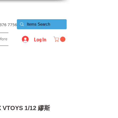
6376 7756
Log In
More
X VTOYS 1/12 繆斯