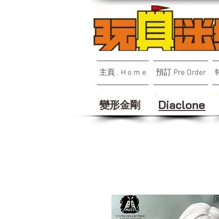
主頁 . H o m e
預訂 Pre Order
變形金剛
Diaclone