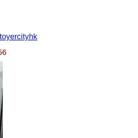
oyercityhk
56