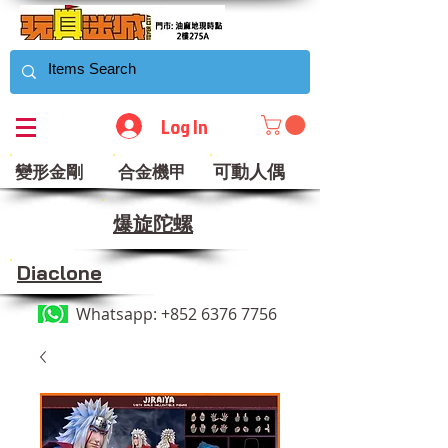
Log In
可動人偶
變形金剛
合金機甲
​爆旋陀螺
Diaclone
Whatsapp:
+852 6376 7756