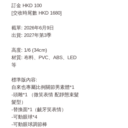
訂金 HKD 100
[交收時尾數 HKD 1680]
截單: 2026年6月9日
出貨: 2027年第3季
高度: 1/6 (34cm)
材質: 布料、PVC、ABS、LED
等
標準版內容:
自來也專屬比例關節男素體*1
-頭雕*1 （微笑表情 配靜態束髮
髮型）
-替換面*1（齜牙笑表情）
-可動眼球*4
-可動眼球調節棒