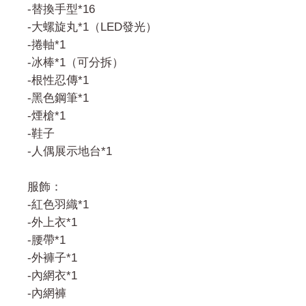
-替換手型*16
-大螺旋丸*1（LED發光）
-捲軸*1
-冰棒*1（可分拆）
-根性忍傳*1
-黑色鋼筆*1
-煙槍*1
-鞋子
-人偶展示地台*1
服飾：
-紅色羽織*1
-外上衣*1
-腰帶*1
-外褲子*1
-內網衣*1
-內網褲