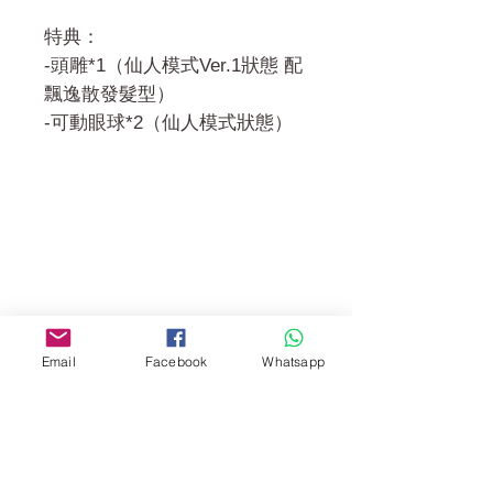
特典：
-頭雕*1（仙人模式Ver.1狀態 配
飄逸散發髮型）
-可動眼球*2（仙人模式狀態）
門市 Shop
地址︰
油麻地彌敦道534-538
現時點
Email
Facebook
Whatsapp
商場2樓275A
Address:
275A, 2/F, Ins Point