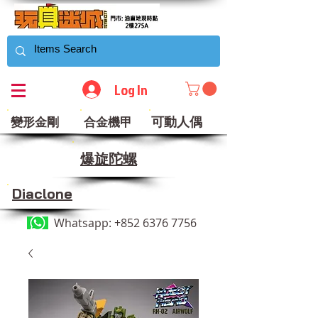
Log In
可動人偶
變形金剛
合金機甲
​爆旋陀螺
Diaclone
Whatsapp:
+852 6376 7756