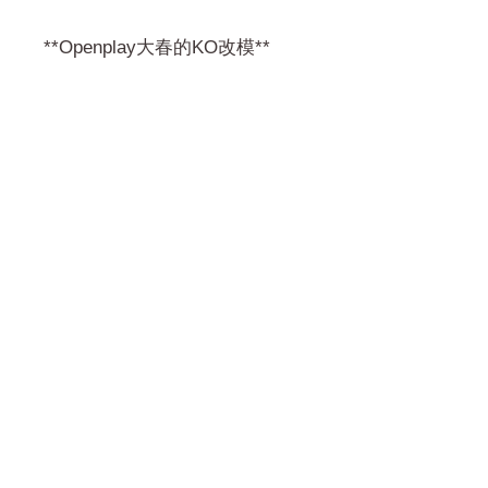
**Openplay大春的KO改模**
門市 Shop
地址︰
油麻地彌敦道534-538
現時點
商場2樓275A
Address:
275A, 2/F, Ins Point
Mall,Nathan Road 534-538,
Yau Ma Tei, Hong Kong.