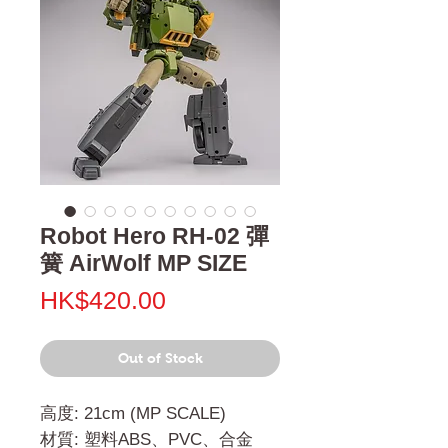
Robot Hero RH-02 彈
簧 AirWolf MP SIZE
Price
HK$420.00
Out of Stock
高度: 21cm (MP SCALE)
材質: 塑料ABS、PVC、合金