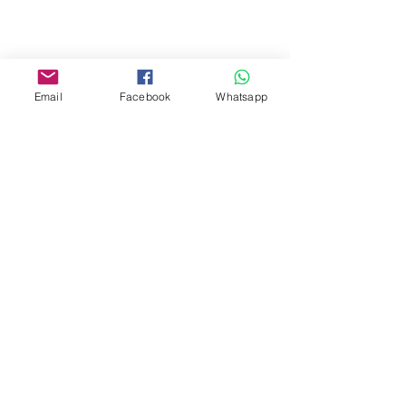
Facebook:
www.facebook.com/toyercityhk
Email
Facebook
Whatsapp
Whatsapp:
6376 7756