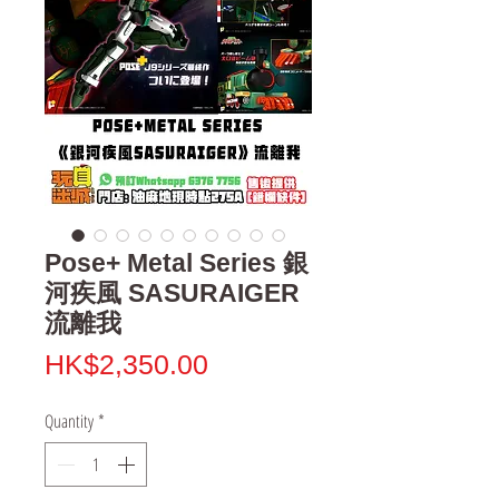
Pose+ Metal Series 銀
河疾風 SASURAIGER
流離我
Price
HK$2,350.00
Quantity
*