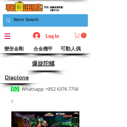
Log In
可動人偶
變形金剛
合金機甲
​爆旋陀螺
Diaclone
Whatsapp:
+852 6376 7756