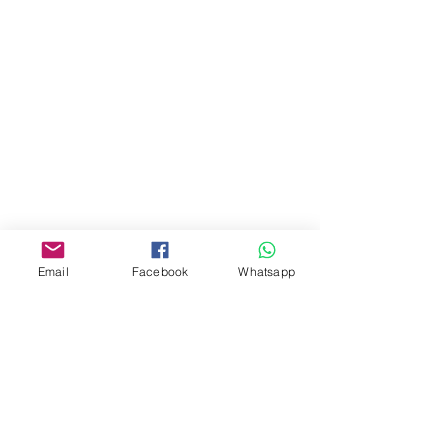
地址︰
油麻地彌敦道534-538
現時點
商場2樓275A
Address:
275A, 2/F, Ins Point
Mall,Nathan Road 534-538,
Yau Ma Tei, Hong Kong.
Facebook:
Email
Facebook
Whatsapp
www.facebook.com/toyercityhk
Whatsapp:
6376 7756