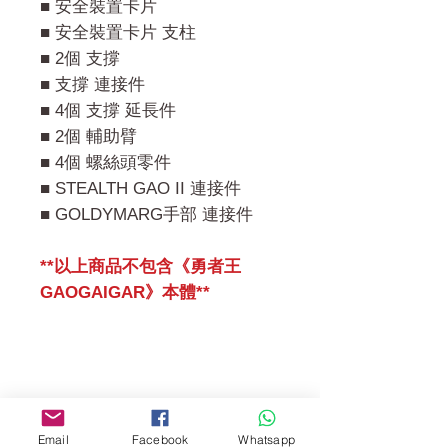
■ 安全裝置卡片
■ 安全裝置卡片 支柱
■ 2個 支撐
■ 支撐 連接件
■ 4個 支撐 延長件
■ 2個 輔助臂
■ 4個 螺絲頭零件
■ STEALTH GAO II 連接件
■ GOLDYMARG手部 連接件
**以上商品不包含《勇者王
GAOGAIGAR》本體**
門市 Shop
地址︰
Email
Facebook
Whatsapp