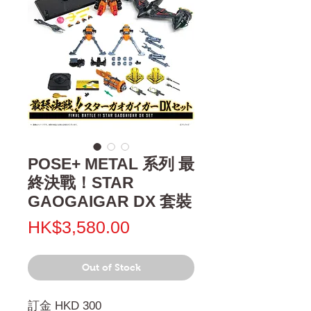
POSE+ METAL 系列 最
終決戰！STAR
GAOGAIGAR DX 套裝
Price
HK$3,580.00
Out of Stock
訂金 HKD 300