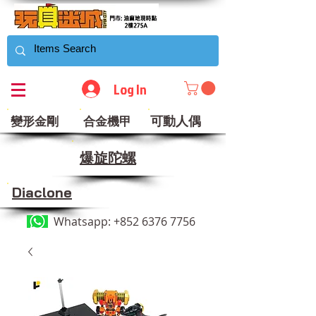
Log In
可動人偶
變形金剛
合金機甲
​爆旋陀螺
Diaclone
Whatsapp:
+852 6376 7756