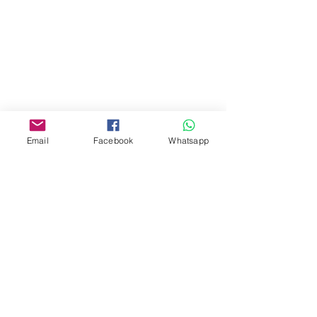
門市 Shop
地址︰
油麻地彌敦道534-538
現時點
商場2樓275A
Email
Facebook
Whatsapp
Address:
275A, 2/F, Ins Point
Mall,Nathan Road 534-538,
Yau Ma Tei, Hong Kong.
Facebook:
www.facebook.com/toyercityhk
Whatsapp:
6376 7756