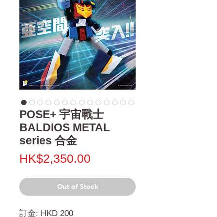
POSE+ 宇宙戰士
BALDIOS METAL
series 合金
Price
HK$2,350.00
Out of Stock
訂金: HKD 200