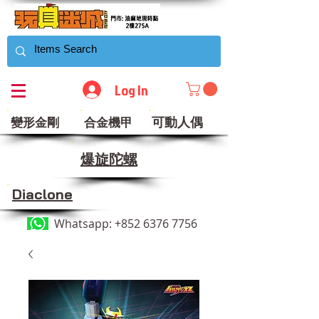
Log In
可動人偶
變形金剛
合金機甲
​爆旋陀螺
Diaclone
Whatsapp:
+852 6376 7756