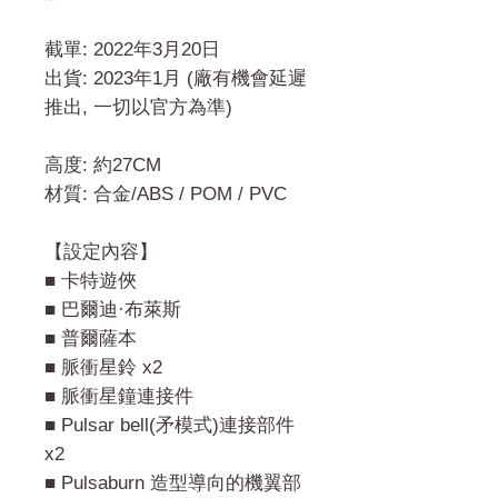
截單: 2022年3月20日
出貨: 2023年1月 (廠有機會延遲
推出, 一切以官方為準)
高度: 約27CM
材質: 合金/ABS / POM / PVC
【設定內容】
■ 卡特遊俠
■ 巴爾迪·布萊斯
■ 普爾薩本
■ 脈衝星鈴 x2
■ 脈衝星鐘連接件
■ Pulsar bell(矛模式)連接部件
x2
■ Pulsaburn 造型導向的機翼部