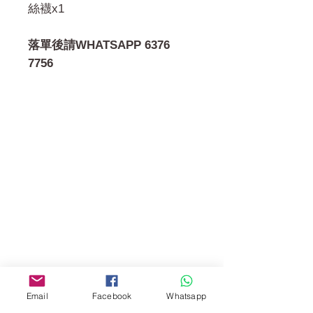
絲襪x1
落單後請WHATSAPP 6376
7756
門市 Shop
地址︰
油麻地彌敦道534-538
現時點
商場2樓275A
Address:
275A, 2/F, Ins Point
Mall,Nathan Road 534-538,
Email
Facebook
Whatsapp
Yau Ma Tei, Hong Kong.