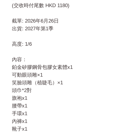
(交收時付尾數 HKD 1180)
截單: 2026年6月26日
出貨: 2027年第1季
高度: 1/6
內容：
鉑金矽膠鋼骨包膠女素體x1
可動眼頭雕×1
笑臉頭雕（植睫毛）×1
頭巾*2對
旗袍x1
腰帶x1
手環x1
內褲x1
靴子x1