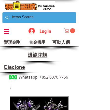
Log In
可動人偶
變形金剛
合金機甲
​爆旋陀螺
Diaclone
Whatsapp:
+852 6376 7756