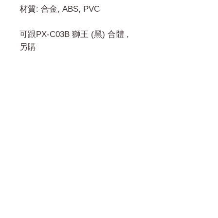
材質: 合金, ABS, PVC
可跟PX-C03B 獅王 (黑) 合體 ,
另購
門市 Shop
地址︰
油麻地彌敦道534-538
現時點
商場2樓275A
Address:
275A, 2/F, Ins Point