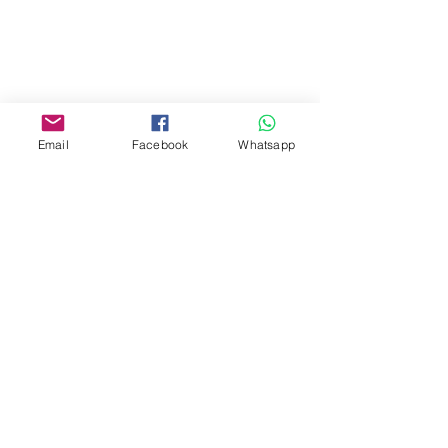
Mall,Nathan Road 534-538,
Yau Ma Tei, Hong Kong.
Facebook:
www.facebook.com/toyercityhk
Email
Facebook
Whatsapp
Whatsapp:
6376 7756