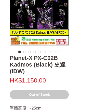
Planet-X PX-C02B
Kadmos (Black) 史達
(IDW)
Price
HK$1,150.00
Out of Stock
單體高度: ~25cm