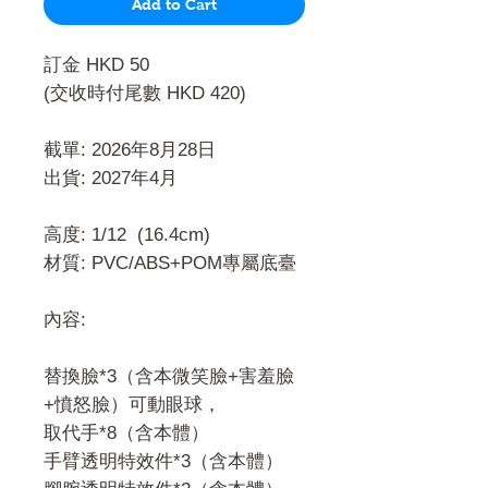
Add to Cart
訂金 HKD 50
(交收時付尾數 HKD 420)
截單: 2026年8月28日
出貨: 2027年4月
高度: 1/12 (16.4cm)
材質: PVC/ABS+POM專屬底臺
內容:
替換臉*3（含本微笑臉+害羞臉
+憤怒臉）可動眼球，
取代手*8（含本體）
手臂透明特效件*3（含本體）