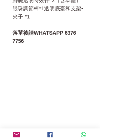
腳腕透明特效件*2（含本體）
眼珠調節棒*1透明底臺和支架•
夾子 *1
落單後請WHATSAPP 6376
7756
門市 Shop
地址︰
油麻地彌敦道534-538
現時點
商場2樓275A
Address:
275A, 2/F, Ins Point