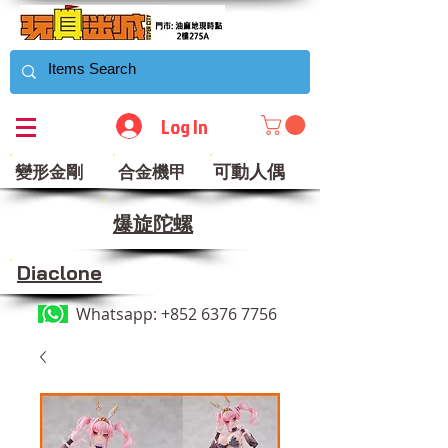
Log In
可動人偶
變形金剛
合金機甲
​爆旋陀螺
Diaclone
Whatsapp:
+852 6376 7756