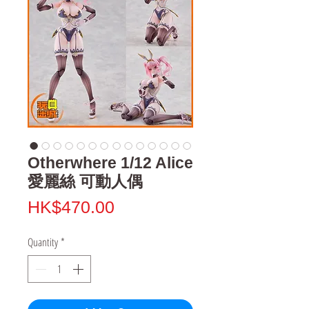
Otherwhere 1/12 Alice
愛麗絲 可動人偶
Price
HK$470.00
Quantity
*