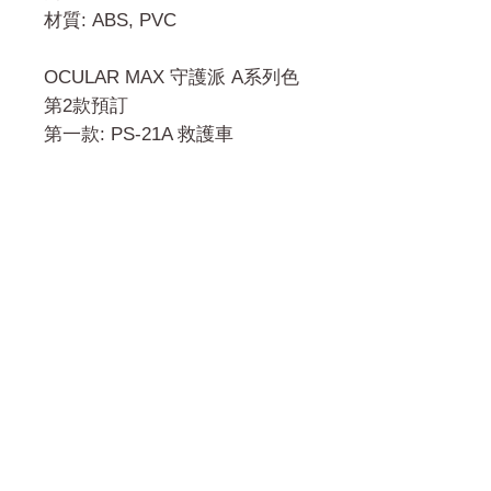
材質: ABS, PVC
OCULAR MAX 守護派 A系列色
第2款預訂
第一款: PS-21A 救護車
門市 Shop
地址︰
油麻地彌敦道534-538
現時點
商場2樓275A
Address:
275A, 2/F, Ins Point
Mall,Nathan Road 534-538,