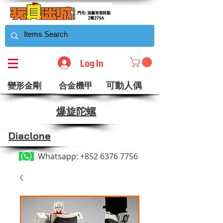
Log In
可動人偶
變形金剛
合金機甲
​爆旋陀螺
Diaclone
Whatsapp:
+852 6376 7756