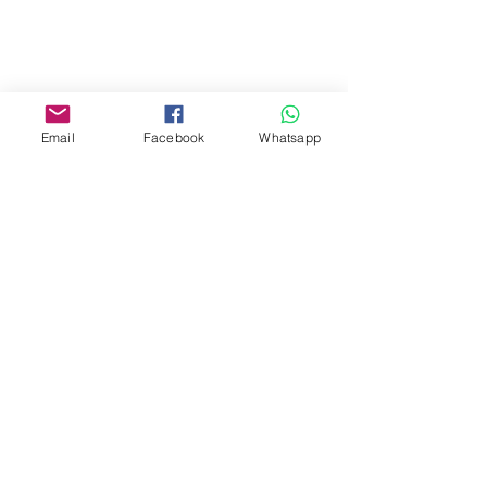
Yau Ma Tei, Hong Kong.
Facebook:
www.facebook.com/toyercityhk
Email
Facebook
Whatsapp
Whatsapp:
6376 7756