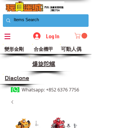
Log In
可動人偶
變形金剛
合金機甲
​爆旋陀螺
Diaclone
Whatsapp:
+852 6376 7756