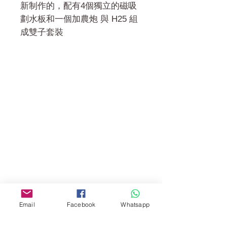
新制作的，配有4個獨立的磁吸
劃水板和一個加農炮 與 H25 組
成雙子套裝
門市 Shop
地址︰
油麻地彌敦道534-538
現時點
商場2樓275A
Address:
275A, 2/F, Ins Point
Mall,Nathan Road 534-538,
Email
Facebook
Whatsapp
Yau Ma Tei, Hong Kong.