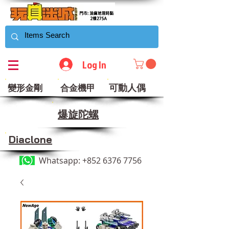
Log In
可動人偶
變形金剛
合金機甲
​爆旋陀螺
Diaclone
Whatsapp:
+852 6376 7756