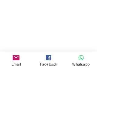
Address:
275A, 2/F, Ins Point
Mall,Nathan Road 534-538,
Yau Ma Tei, Hong Kong.
Facebook:
Email
Facebook
Whatsapp
www.facebook.com/toyercityhk
Whatsapp:
6376 7756