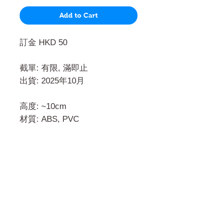
Add to Cart
訂金 HKD 50
截單: 有限, 滿即止
出貨: 2025年10月
高度: ~10cm
材質: ABS, PVC
門市 Shop
地址︰
油麻地彌敦道534-538
現時點
商場2樓275A