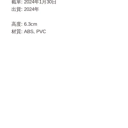
截單: 2024年1月30日
出貨: 2024年
高度: 6.3cm
材質: ABS, PVC
門市 Shop
地址︰
油麻地彌敦道534-538
現時點
商場2樓275A
Address:
275A, 2/F, Ins Point
Mall,Nathan Road 534-538,