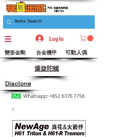
Log In
可動人偶
變形金剛
合金機甲
​爆旋陀螺
Diaclone
Whatsapp:
+852 6376 7756