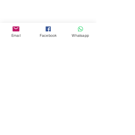
Yau Ma Tei, Hong Kong.
Facebook:
www.facebook.com/toyercityhk
Email
Facebook
Whatsapp
Whatsapp:
6376 7756