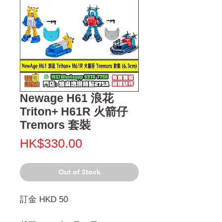
Newage H61 浪花
Triton+ H61R 火箭仔
Tremors 套裝
Price
HK$330.00
Out of Stock
訂金 HKD 50