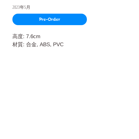
2023年5月
Pre-Order
高度: 7.6cm
材質: 合金, ABS, PVC
門市 Shop
地址︰
油麻地彌敦道534-538
現時點
商場2樓275A
Address:
275A, 2/F, Ins Point