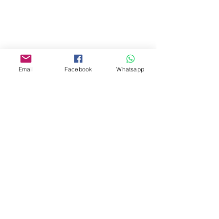
Mall,Nathan Road 534-538,
Yau Ma Tei, Hong Kong.
Facebook:
www.facebook.com/toyercityhk
Email
Facebook
Whatsapp
Whatsapp:
6376 7756