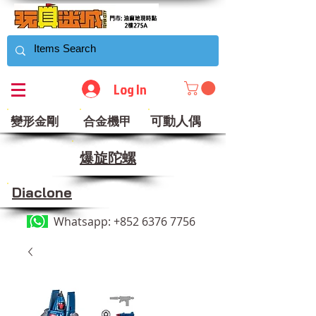
Log In
可動人偶
變形金剛
合金機甲
​爆旋陀螺
Diaclone
Whatsapp:
+852 6376 7756