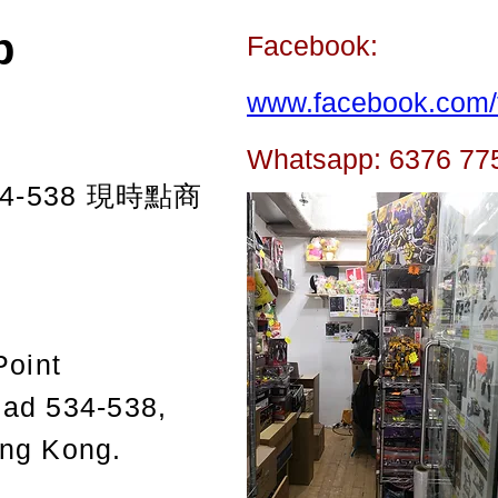
p
Facebook:
www.facebook.com/t
Whatsapp: 6376 77
-538
現時點商
Point
oad 534-538,
ong Kong.