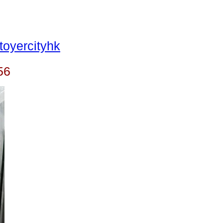
oyercityhk
56