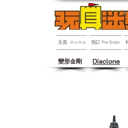
主頁 . H o m e
預訂 Pre Order
變形金剛
Diaclone