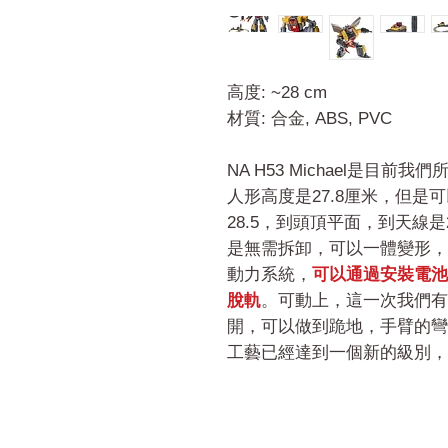
高度: ~28 cm
材質: 合金, ABS, PVC
NA H53 Michael是目
人形高度是27.8厘米，但
28.5，到頭頂平面，到天線
是無需拆卸，可以一體變形，
動力系統，
可以通過安裝電池
脫軌
。可動上，這一次我們有
開，可以做到跪地，手臂的彎
工藝已經達到一個新的級別，