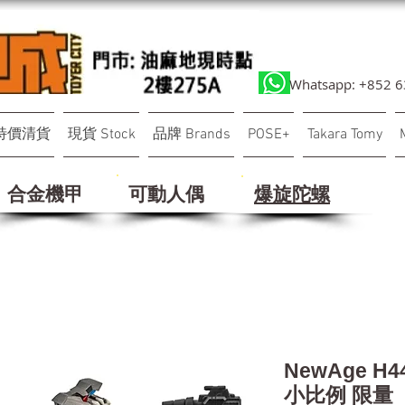
Whatsapp: +852 
特價清貨
現貨 Stock
品牌 Brands
POSE+
Takara Tomy
合金機甲
可動人偶
​爆旋陀螺
NewAge H
小比例 限量