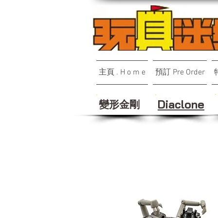
主頁 . H o m e
預訂 Pre Order
變形金剛
Diaclone