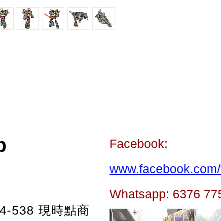
p
Facebook:
www.facebook.com/t
Whatsapp: 6376 77
-538
現時點商