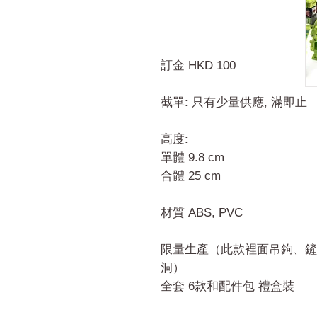
訂金 HKD 100
截單: 只有少量供應, 滿即止
高度:
單體 9.8 cm
合體 25 cm
材質 ABS, PVC
限量生產（此款裡面吊鉤、鏟
洞）
全套 6款和配件包 禮盒裝