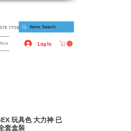
6376 7756
Log In
More
34EX 玩具色 大力神 已
 全套盒裝