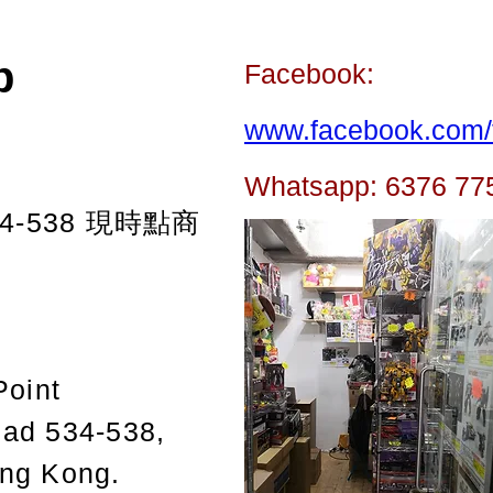
p
Facebook:
www.facebook.com/t
Whatsapp: 6376 77
-538
現時點商
Point
oad 534-538,
ong Kong.