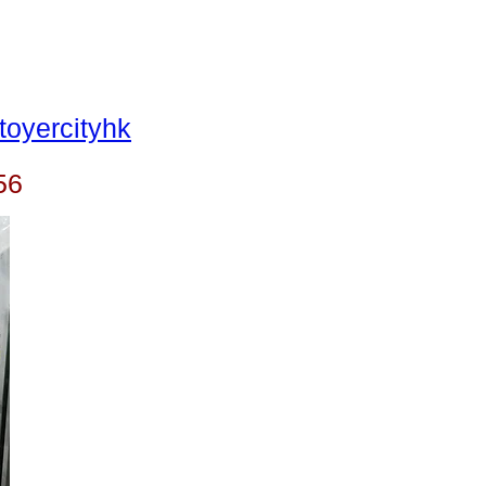
oyercityhk
56