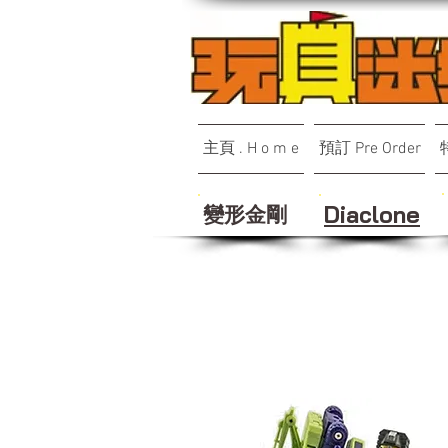
主頁 . H o m e
預訂 Pre Order
變形金剛
Diaclone