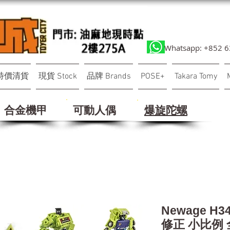
Whatsapp: +852 
特價清貨
現貨 Stock
品牌 Brands
POSE+
Takara Tomy
合金機甲
可動人偶
​爆旋陀螺
Newage H
修正 小比例