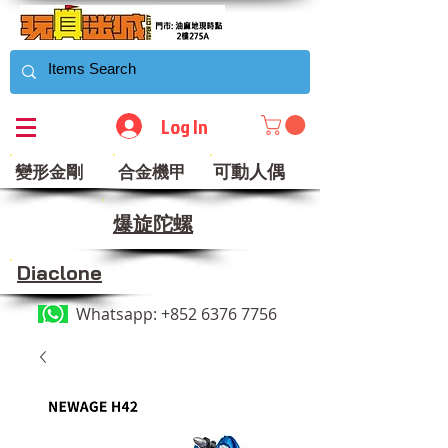
Log In
可動人偶
變形金剛
合金機甲
​爆旋陀螺
Diaclone
Whatsapp:
+852 6376 7756