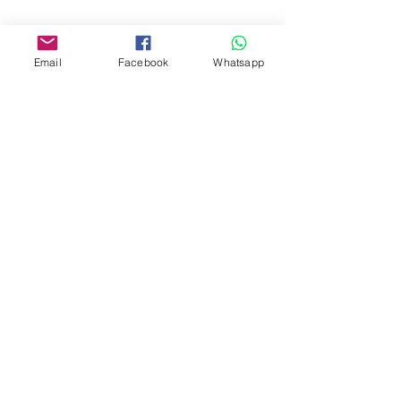
www.facebook.com/toyercityhk
Whatsapp:
6376 7756
Email
Facebook
Whatsapp