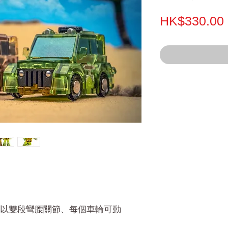
HK$330.00
以雙段彎腰關節、每個車輪可動