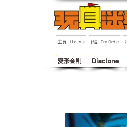
主頁 . H o m e
預訂 Pre Order
變形金剛
Diaclone