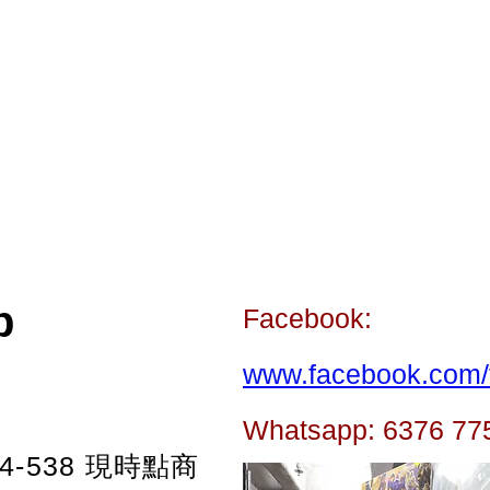
p
Facebook:
www.facebook.com/t
Whatsapp: 6376 77
-538
現時點商