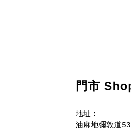
門市 Sho
地址︰
油麻地彌敦道534