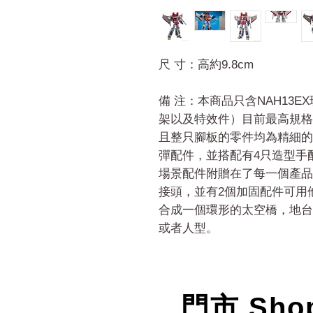
尺 寸：高約9.8cm
備 注：本商品只含NAH13
架以及特效件）目前最高規格
且整只腳板的零件均為精細的
彈配件，並搭配有4只造型手
場景配件附贈在了每一個產品
接頭，並有2個加固配件可用
合成一個環形的太空橋，地台
或者人型。
門市 Sho