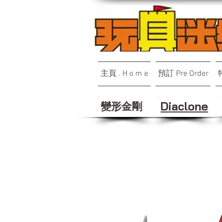
主頁 . H o m e
預訂 Pre Order
變形金剛
Diaclone