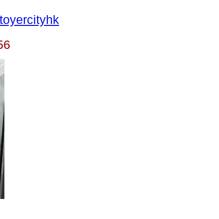
oyercityhk
56