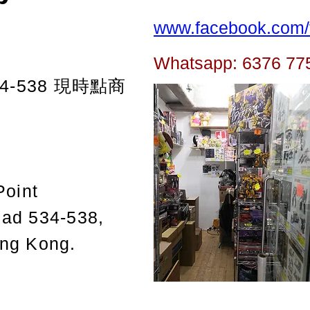
www.facebook.com/t
Whatsapp: 6376 77
-538
現時點商
Point
oad 534-538,
ong Kong.