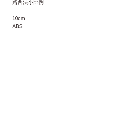
路西法小比例
10cm
ABS
門市 Shop
地址︰
油麻地彌敦道534-538
現時點
商場2樓275A
Address: