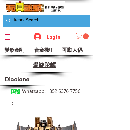
Log In
可動人偶
變形金剛
合金機甲
​爆旋陀螺
Diaclone
Whatsapp:
+852 6376 7756