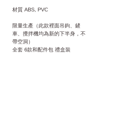
材質 ABS, PVC
限量生產（此款裡面吊鉤、鏟
車、攪拌機均為新的下半身，不
帶空洞）
全套 6款和配件包 禮盒裝
門市 Shop
地址︰
油麻地彌敦道534-538
現時點
商場2樓275A
Address: