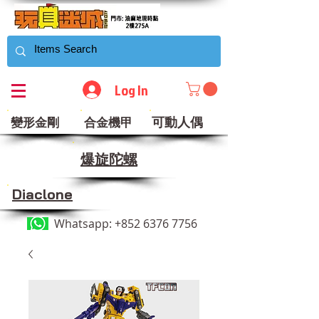
Log In
可動人偶
變形金剛
合金機甲
​爆旋陀螺
Diaclone
Whatsapp:
+852 6376 7756