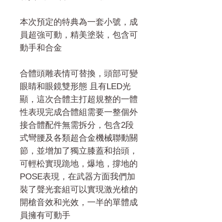
本次預定的特典為一套小號，成
員超強可動，精美塗裝，包含可
動手和合金
合體頭雕表情可替換，頭部可變
眼睛和眼鏡雙形態 且有LED光
顯，這次合體主打超規整的一體
性表現完成合體組需要一整個外
接合體配件無需拆分，包含2段
式彎腰及各類超合金機械聯動關
節，並增加了獨立膝蓋和抬頭，
可輕松實現跪地，爆地，撐地的
POSE表現，在武器方面我們加
裝了聲光套組可以實現激光槍的
開槍音效和光效，一半的單體成
員擁有可動手