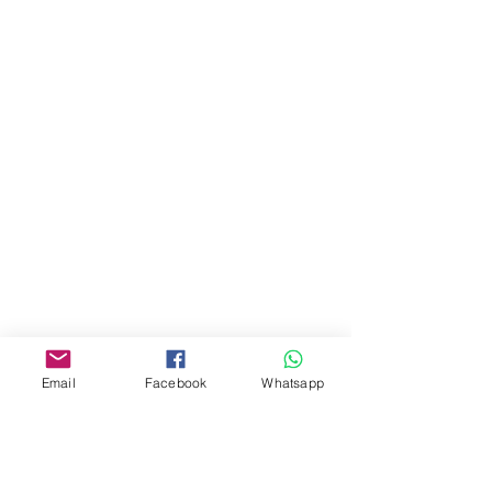
門市 Shop
地址︰
油麻地彌敦道534-538
現時點
商場2樓275A
Address:
275A, 2/F, Ins Point
Mall,Nathan Road 534-538,
Yau Ma Tei, Hong Kong.
Email
Facebook
Whatsapp
Facebook:
www.facebook.com/toyercityhk