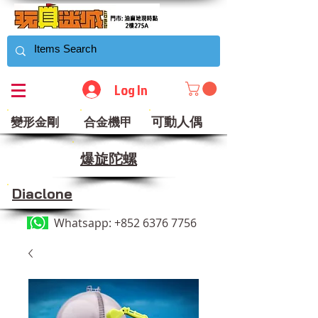
Log In
可動人偶
變形金剛
合金機甲
​爆旋陀螺
Diaclone
Whatsapp:
+852 6376 7756