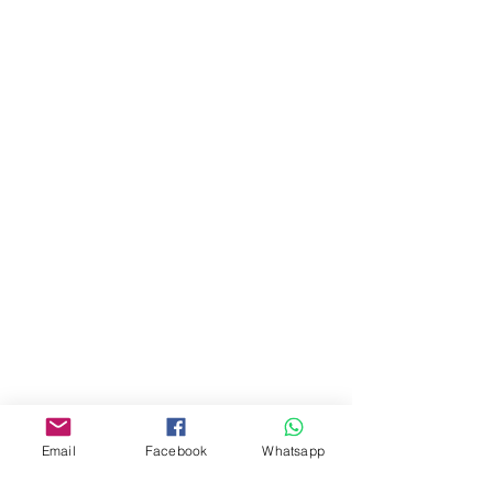
地址︰
油麻地彌敦道534-538
現時點
商場2樓275A
Address:
275A, 2/F, Ins Point
Mall,Nathan Road 534-538,
Yau Ma Tei, Hong Kong.
Facebook:
www.facebook.com/toyercityhk
Whatsapp:
6376 7756
Email
Facebook
Whatsapp