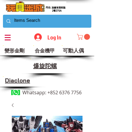
Log In
可動人偶
變形金剛
合金機甲
​爆旋陀螺
Diaclone
Whatsapp:
+852 6376 7756