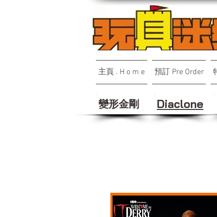
主頁 . H o m e
預訂 Pre Order
變形金剛
Diaclone