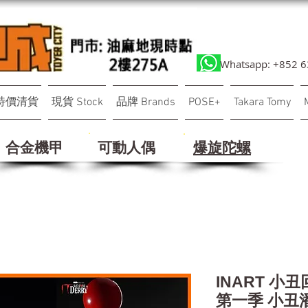
Whatsapp: +852 
特價清貨
現貨 Stock
品牌 Brands
POSE+
Takara Tomy
合金機甲
可動人偶
​爆旋陀螺
INART 小
第一季 小丑潘