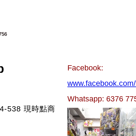
756
p
Facebook:
www.facebook.com/t
Whatsapp: 6376 77
-538
現時點商