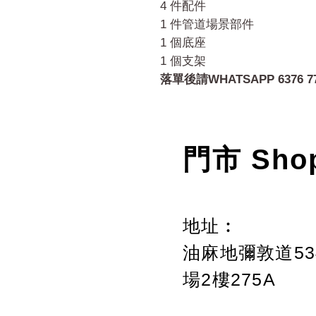
4 件配件
1 件管道場景部件
1 個底座
1 個支架
落單後請WHATSAPP 6376 7
門市 Sho
地址︰
油麻地彌敦道534
場2樓275A