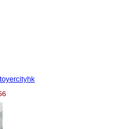
oyercityhk
56