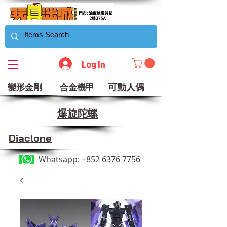
Log In
可動人偶
變形金剛
合金機甲
​爆旋陀螺
Diaclone
Whatsapp:
+852 6376 7756