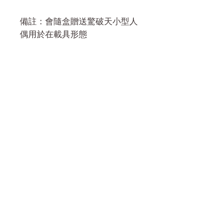
備註：會隨盒贈送驚破天小型人
偶用於在載具形態
門市 Shop
地址︰
油麻地彌敦道534-538
現時點
商場2樓275A
Address:
275A, 2/F, Ins Point
Mall,Nathan Road 534-538,
Yau Ma Tei, Hong Kong.