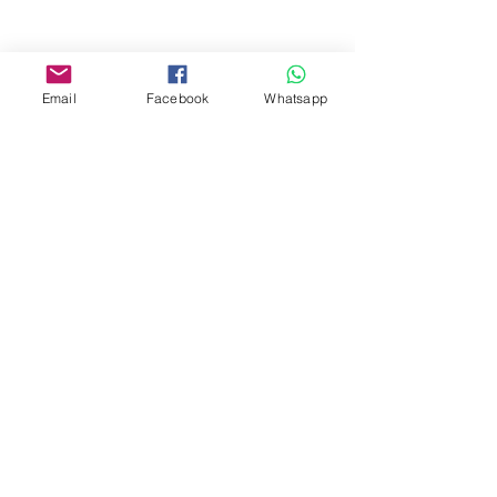
Facebook:
www.facebook.com/toyercityhk
Email
Facebook
Whatsapp
Whatsapp:
6376 7756