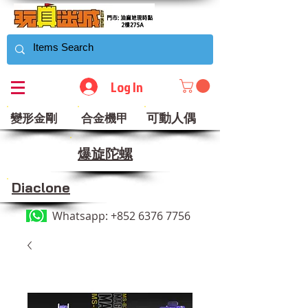
Log In
可動人偶
變形金剛
合金機甲
​爆旋陀螺
Diaclone
Whatsapp:
+852 6376 7756