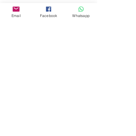
www.facebook.com/toyercityhk
Whatsapp:
6376 7756
Email
Facebook
Whatsapp