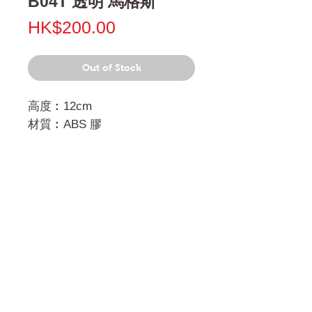
B04T 透明 馬格斯
Price
HK$200.00
Out of Stock
高度︰12cm
材質︰ABS 膠
門市 Shop
地址︰
油麻地彌敦道534-538
現時點
商場2樓275A