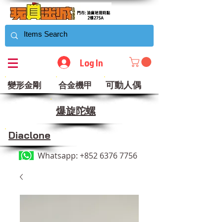
Log In
可動人偶
變形金剛
合金機甲
​爆旋陀螺
Diaclone
Whatsapp:
+852 6376 7756