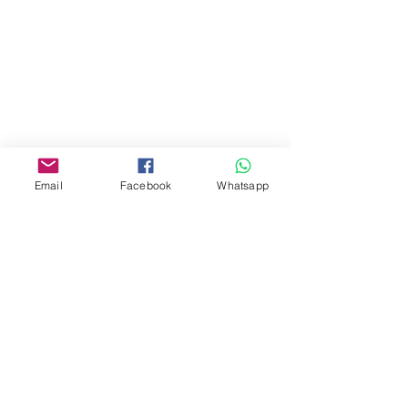
Address:
275A, 2/F, Ins Point
Mall,Nathan Road 534-538,
Yau Ma Tei, Hong Kong.
Facebook:
Email
Facebook
Whatsapp
www.facebook.com/toyercityhk
Whatsapp:
6376 7756