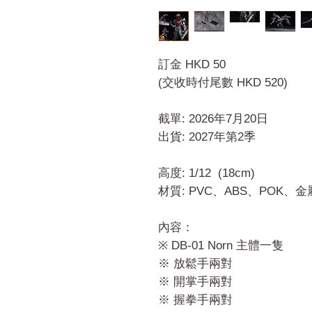
訂金 HKD 50
(交收時付尾數 HKD 520)
截單: 2026年7月20日
出貨: 2027年第2季
高度: 1/12 (18cm)
材質: PVC、ABS、POK、金
內容：
※ DB-01 Norn 主體一隻
※ 放鬆手兩對
※ 開掌手兩對
※ 握拳手兩對