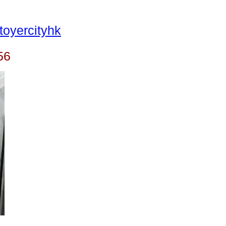
oyercityhk
56