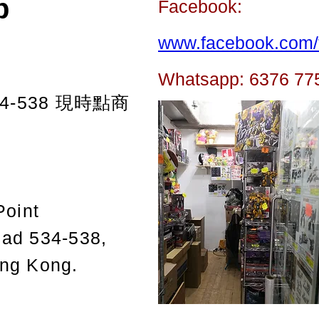
p
Facebook:
www.facebook.com/t
Whatsapp: 6376 77
-538
現時點商
Point
oad 534-538,
ong Kong.