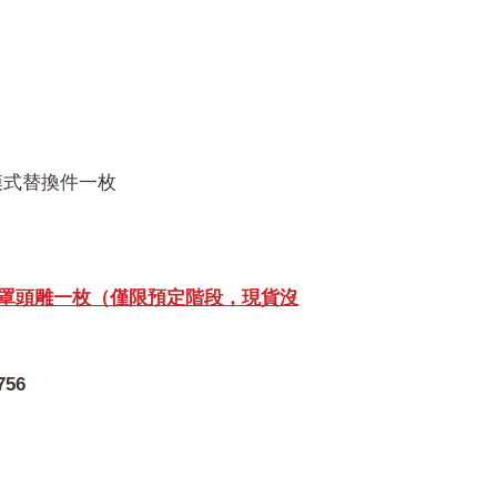
開模式替換件一枚
鬥面罩頭雕一枚（僅限預定階段，現貨沒
756