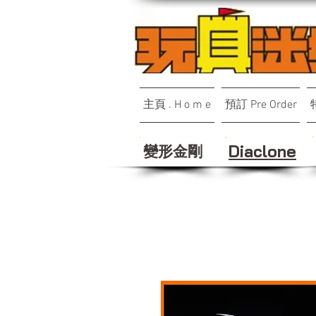
主頁 . H o m e
預訂 Pre Order
變形金剛
Diaclone