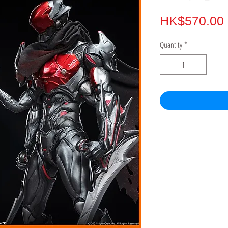
HK$570.00
Quantity
*