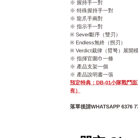
※ 握持手一對
※ 特殊握持手一對
※ 龍爪手兩對
※ 指示手一對
※ Sever斷序（雙刃）
※ Endless無終（拐刃）
※ Verdict裁律（臂弩）展
※ 指揮官圍巾一條
※ 產品支架一個
※ 產品說明書一張
預定特典：DB-01小隊戰
有）
落單後請WHATSAPP 6376 7