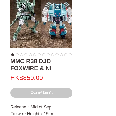
MMC R38 DJD
FOXWIRE & NI
Price
HK$850.00
Out of Stock
Release︰Mid of Sep
Foxwire Height︰15cm