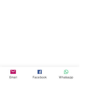
門市 Shop
地址︰
油麻地彌敦道534-538
現時點
商場2樓275A
Address:
275A, 2/F, Ins Point
Mall,Nathan Road 534-538,
Yau Ma Tei, Hong Kong.
Email
Facebook
Whatsapp
Facebook:
www.facebook.com/toyercityhk
Whatsapp:
6376 7756