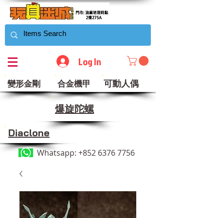
Log In
可動人偶
變形金剛
合金機甲
​爆旋陀螺
Diaclone
Whatsapp:
+852 6376 7756