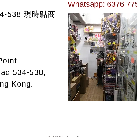
Whatsapp: 6376 77
-538
現時點商
Point
oad 534-538,
ong Kong.