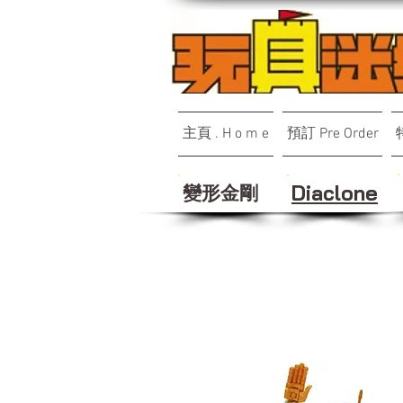
主頁 . H o m e
預訂 Pre Order
變形金剛
Diaclone