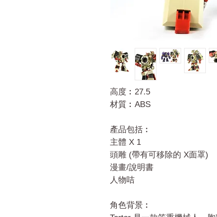
高度︰27.5
材質︰ABS
產品包括︰
主體 X 1
頭雕 (帶有可移除的 X面罩)
漫畫/說明書
人物咭
角色背景︰