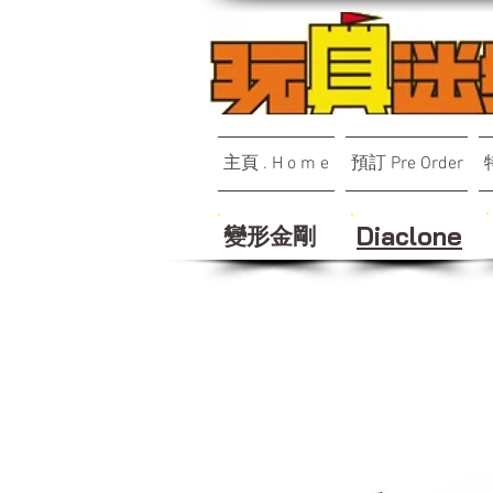
主頁 . H o m e
預訂 Pre Order
變形金剛
Diaclone