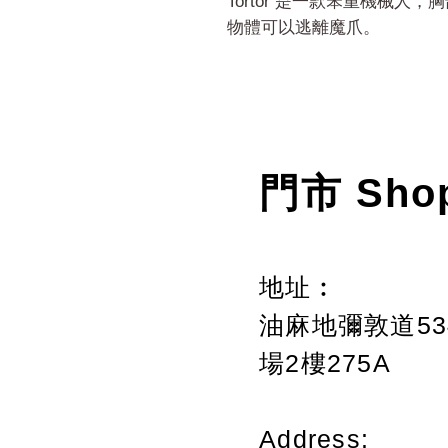
Tortor 是一款笨重機械
物體可以逃離魔爪。
門市 Sho
地址︰
油麻地彌敦道534
場2樓275A
Address: