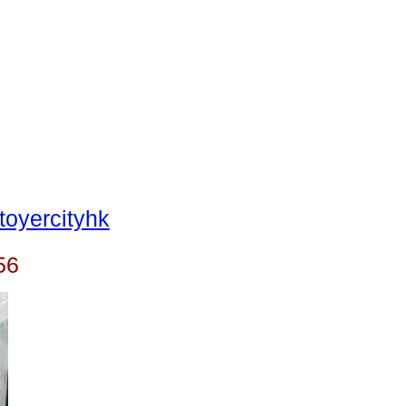
oyercityhk
56