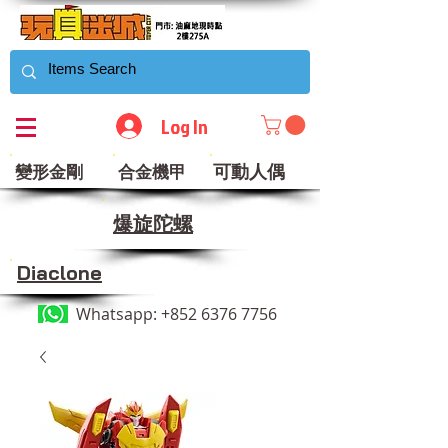
Log In
可動人偶
變形金剛
合金機甲
​爆旋陀螺
Diaclone
Whatsapp:
+852 6376 7756