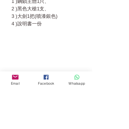
1 )鋼鎖主體1只、
2 )黑色大槍1支、
3 )大劍1把(噴漆銀色)
4 )說明書一份
門市 Shop
地址︰
油麻地彌敦道534-538
現時點
商場2樓275A
Email
Facebook
Whatsapp
Address:
275A, 2/F, Ins Point
Mall,Nathan Road 534-538,
Yau Ma Tei, Hong Kong.