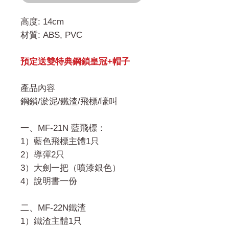
高度: 14cm
材質: ABS, PVC
預定送雙特典鋼鎖皇冠+帽子
產品內容
鋼鎖/淤泥/鐵渣/飛標/嚎叫
一、MF-21N 藍飛標：
1）藍色飛標主體1只
2）導彈2只
3）大劍一把（噴漆銀色）
4）說明書一份
二、MF-22N鐵渣
1）鐵渣主體1只