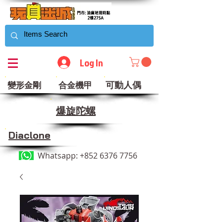
Log In
可動人偶
變形金剛
合金機甲
​爆旋陀螺
Diaclone
Whatsapp:
+852 6376 7756