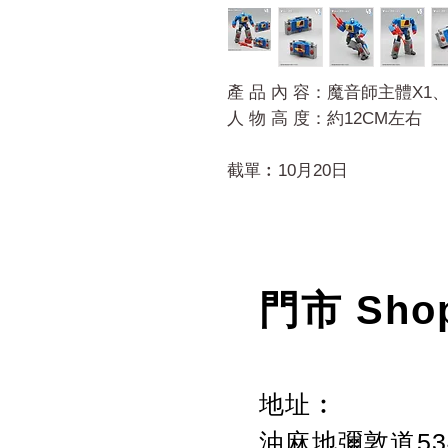
產 品 內 容：魔音師主體X1
人 物 高 度：約12CM左右
截單︰10月20日
門市 Sho
地址︰
油麻地彌敦道534