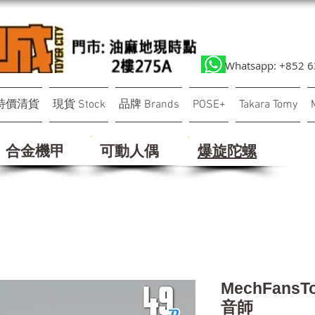
Whatsapp: +852 
特價清貨
現貨 Stock
品牌 Brands
POSE+
Takara Tomy
合金機甲
可動人偶
​爆旋陀螺
MechFansT
音師