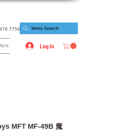
6376 7756
Log In
More
oys MFT MF-49B 魔