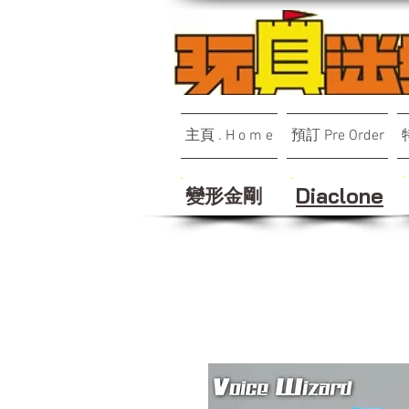
主頁 . H o m e
預訂 Pre Order
變形金剛
Diaclone