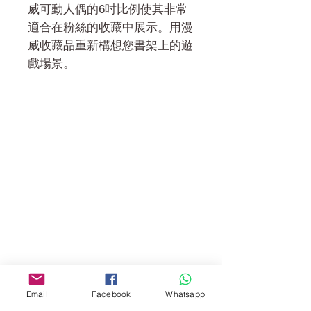
威可動人偶的6吋比例使其非常
適合在粉絲的收藏中展示。用漫
威收藏品重新構想您書架上的遊
戲場景。
門市 Shop
地址︰
油麻地彌敦道534-538
現時點
商場2樓275A
Address:
275A, 2/F, Ins Point
Mall,Nathan Road 534-538,
Email
Facebook
Whatsapp
Yau Ma Tei, Hong Kong.