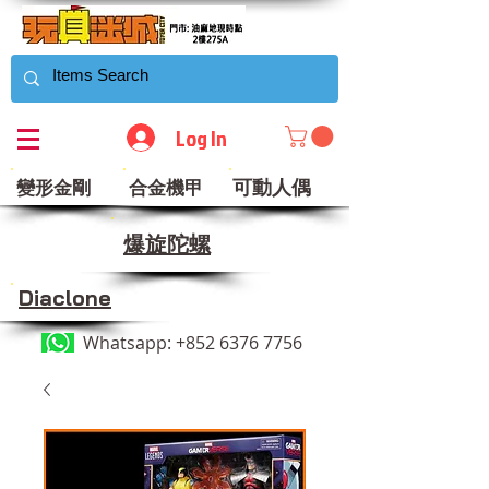
Log In
可動人偶
變形金剛
合金機甲
​爆旋陀螺
Diaclone
Whatsapp:
+852 6376 7756