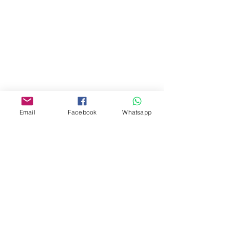
商場2樓275A
Address:
275A, 2/F, Ins Point
Mall,Nathan Road 534-538,
Yau Ma Tei, Hong Kong.
Facebook:
Email
Facebook
Whatsapp
www.facebook.com/toyercityhk
Whatsapp:
6376 7756