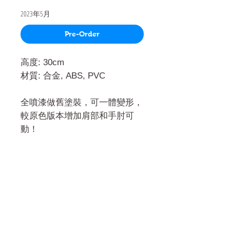
2023年5月
Pre-Order
高度: 30cm
材質: 合金, ABS, PVC
全噴漆做舊塗裝，可一體變形，
較原色版本增加肩部和手肘可
動！
門市 Shop
地址︰
油麻地彌敦道534-538
現時點