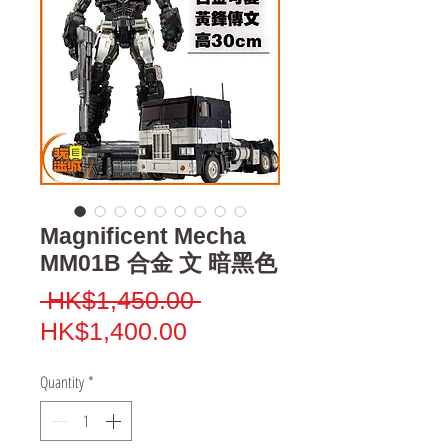
Magnificent Mecha
MM01B 合金 文 暗黑色
Regular
 HK$1,450.00 
Sale
Price
HK$1,400.00
Price
Quantity
*