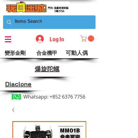
Log In
可動人偶
變形金剛
合金機甲
​爆旋陀螺
Diaclone
Whatsapp:
+852 6376 7756