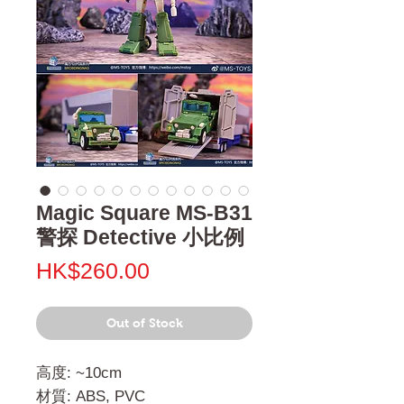
Magic Square MS-B31
警探 Detective 小比例
Price
HK$260.00
Out of Stock
高度: ~10cm
材質: ABS, PVC