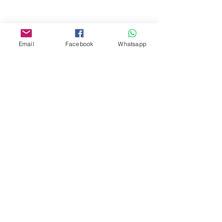
Facebook:
www.facebook.com/toyercityhk
Email
Facebook
Whatsapp
Whatsapp:
6376 7756