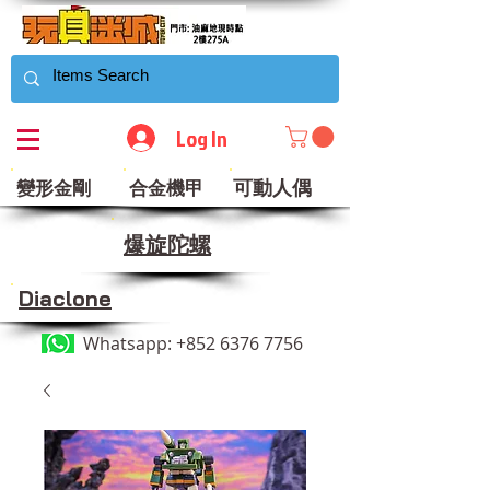
Log In
可動人偶
變形金剛
合金機甲
​爆旋陀螺
Diaclone
Whatsapp:
+852 6376 7756