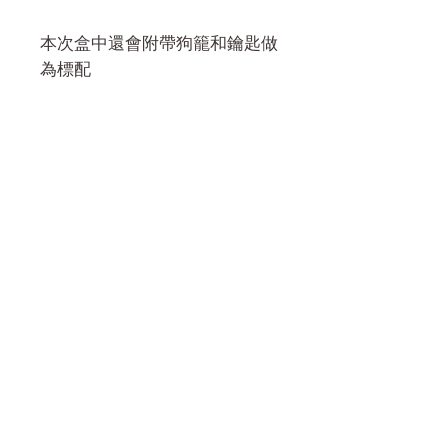
本次盒中還會附帶狗籠和鑰匙做
為標配
門市 Shop
地址︰
油麻地彌敦道534-538
現時點
商場2樓275A
Address:
275A, 2/F, Ins Point
Mall,Nathan Road 534-538,
Yau Ma Tei, Hong Kong.