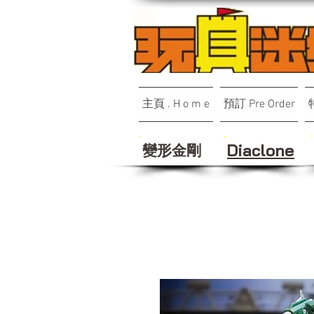
主頁 . H o m e
預訂 Pre Order
變形金剛
Diaclone