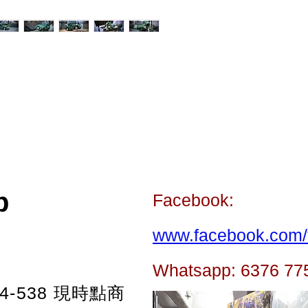
p
Facebook:
www.facebook.com/t
Whatsapp: 6376 77
-538
現時點商