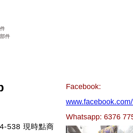
件
部件
p
Facebook:
www.facebook.com/t
Whatsapp: 6376 77
-538
現時點商