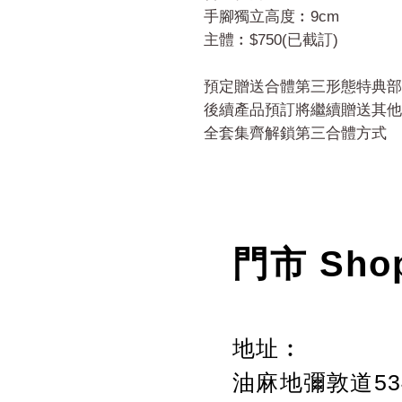
手腳獨立高度︰9cm
主體︰$750(已截訂)
預定贈送合體第三形態特典部
後續產品預訂將繼續贈送其他
全套集齊解鎖第三合體方式
門市 Sho
地址︰
油麻地彌敦道534