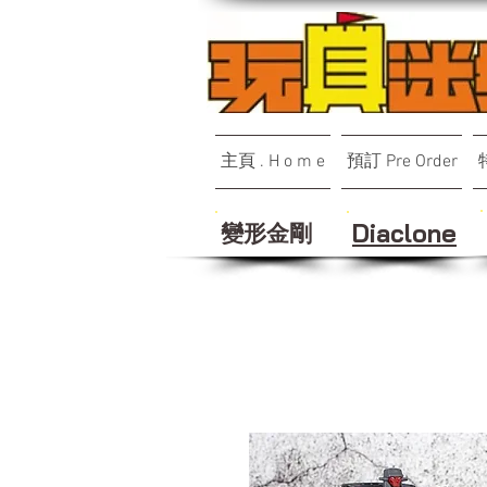
主頁 . H o m e
預訂 Pre Order
變形金剛
Diaclone