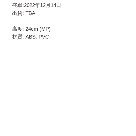
截單:2022年12月14日
出貨: TBA
高度: 24cm (MP)
材質: ABS, PVC
門市 Shop
地址︰
油麻地彌敦道534-538
現時點
商場2樓275A
Address:
275A, 2/F, Ins Point
Mall,Nathan Road 534-538,