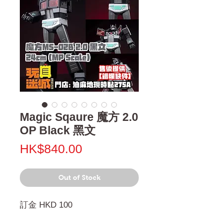
Magic Sqaure 魔方 2.0
OP Black 黑文
Price
HK$840.00
Out of Stock
訂金 HKD 100