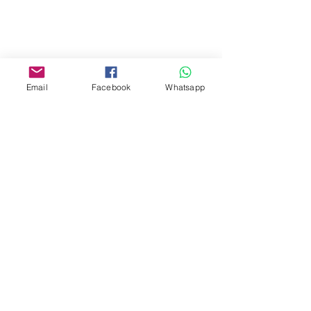
Yau Ma Tei, Hong Kong.
Facebook:
www.facebook.com/toyercityhk
Email
Facebook
Whatsapp
Whatsapp:
6376 7756