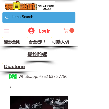
Log In
可動人偶
變形金剛
合金機甲
​爆旋陀螺
Diaclone
Whatsapp:
+852 6376 7756