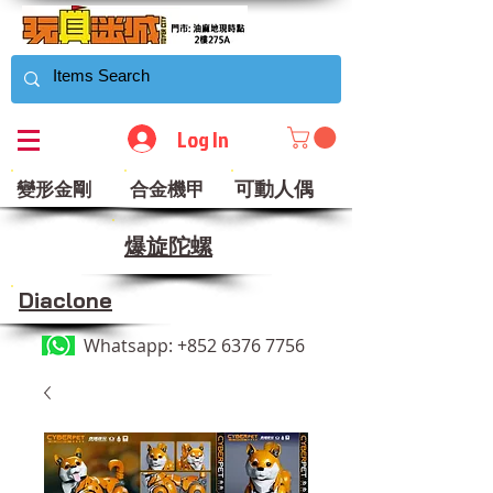
Log In
可動人偶
變形金剛
合金機甲
​爆旋陀螺
Diaclone
Whatsapp:
+852 6376 7756