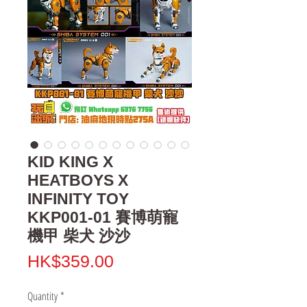
KID KING X
HEATBOYS X
INFINITY TOY
KKP001-01 賽博萌寵
機甲 柴犬 沙沙
Price
HK$359.00
Quantity
*