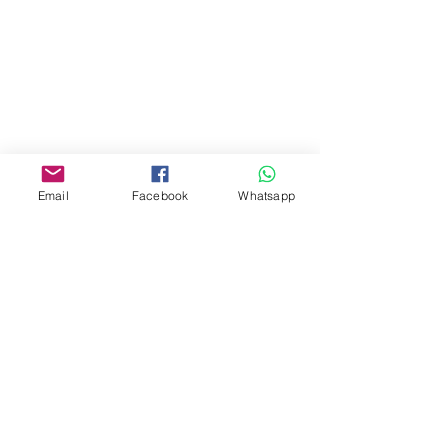
門市 Shop
地址︰
油麻地彌敦道534-538
現時點
商場2樓275A
Email
Facebook
Whatsapp
Address:
275A, 2/F, Ins Point
Mall,Nathan Road 534-538,
Yau Ma Tei, Hong Kong.
Facebook:
www.facebook.com/toyercityhk
Whatsapp:
6376 7756