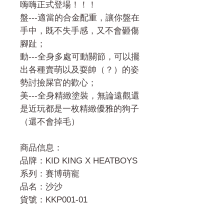
嗨嗨正式登場！！！
盤---適當的合金配重，讓你盤在
手中，既不失手感，又不會砸傷
腳趾；
動---全身多處可動關節，可以擺
出各種賣萌以及耍帥（？）的姿
勢討撿屎官的歡心；
美---全身精緻塗裝，無論遠觀還
是近玩都是一枚精緻優雅的狗子
（還不會掉毛）
商品信息：
品牌：KID KING X HEATBOYS
系列：賽博萌寵
品名：沙沙
貨號：KKP001-01